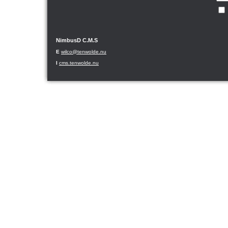
NimbusD C.M.S
E
wilco@tenwolde.nu
I
cms.tenwolde.nu